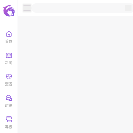
首頁
新聞
澀澀
討論
專板