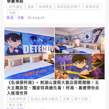
華麗集結
松井優征
漫畫
暗殺教室
擅長逃跑的殿下
展覽資訊
活動
動漫
・
活動
・
05 Aug,26
《名偵探柯南》× 劍湖山渡假大飯店房間開箱！五
大主題房型、獨家特典搶先看！柯南、基德帶你走
入推理世界
名偵探柯南
劍湖山渡假大飯店
活動
線下活動
聯名活動