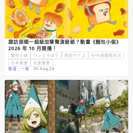
諏訪部順一超級加輩聲演爺爺？動畫《麵包小偷》
2026 年 10 月開播！
麵包小偷
パンどろぼう
柴田ケイコ
NHK新聞資訊台
日本動畫
兒童動畫
動漫
・
一般
・
05 Aug,26