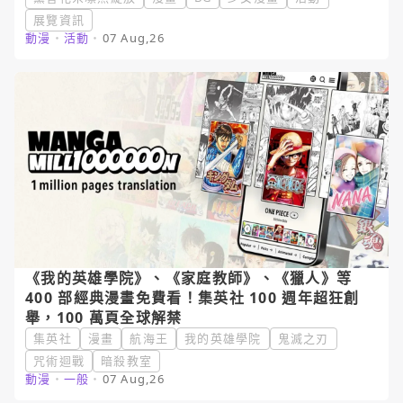
展覽資訊
動漫
・
活動
・
07 Aug,26
《我的英雄學院》、《家庭教師》、《獵人》等
400 部經典漫畫免費看！集英社 100 週年超狂創
舉，100 萬頁全球解禁
集英社
漫畫
航海王
我的英雄學院
鬼滅之刃
咒術迴戰
暗殺教室
動漫
・
一般
・
07 Aug,26