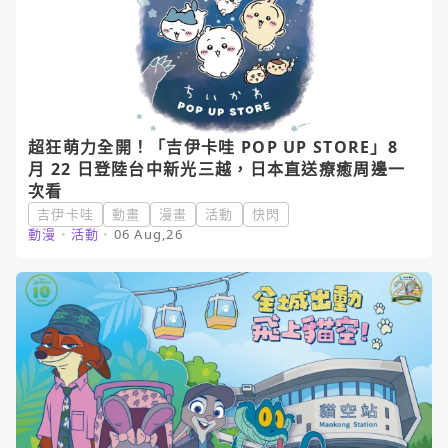
超狂萌力全開！「吉伊卡哇 POP UP STORE」8
月 22 日登陸台中新光三越，日本直送療癒周邊一
次看
吉伊卡哇
動畫
漫畫
活動
快閃
動漫
・
活動
・
06 Aug,26