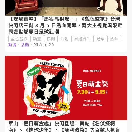
【現場直擊】「馬狼馬狼啾！」《藍色監獄》台灣
快閃店三創 8 月 5 日熱血開幕，兩大主視覺與限定
周邊點燃夏日足球狂潮
藍色監獄
動畫
快閃
活動
周邊資訊
足球
熱血
動漫
・
活動
・
05 Aug,26
華山「夏日萌盒趣」快閃登場！集結《名偵探柯
南》、《排球少年》、《哈利波特》等百款人氣盲