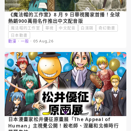
《魔法帽的工作室》8 月 9 日華視獨家首播！全球
熱銷900萬冊名作推出中文配音版
魔法帽的工作室
華視
中文配音
白濱鷗
奇幻動畫
日本動畫
動漫
・
一般
・
05 Aug,26
日本漫畫家松井優征原畫展「The Appeal of
Human」主視覺公開！殺老師、涅羅和北條時行