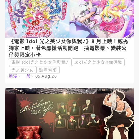
《電影 Idol 光之美少女你與我♪》8 月上映！威秀
獨家上映，著色應援活動開跑 抽電影票、變裝公
仔與限定小卡
電影 Idol光之美少女你與我♪
Idol光之美少女♫你與我
光之美少女
動畫電影
動漫
・
一般
・
05 Aug,26