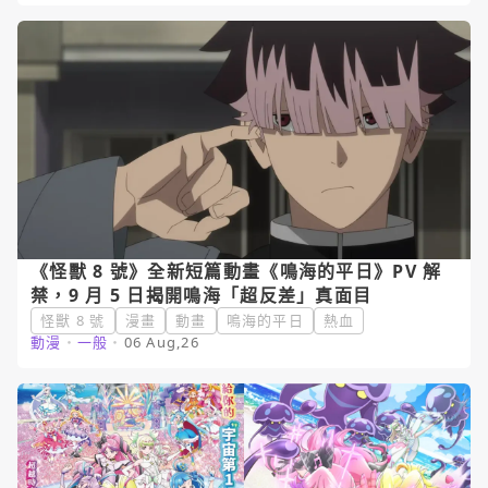
《怪獸 8 號》全新短篇動畫《鳴海的平日》PV 解
禁，9 月 5 日揭開鳴海「超反差」真面目
怪獸 8 號
漫畫
動畫
鳴海的平日
熱血
動漫
・
一般
・
06 Aug,26