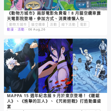
《動物方城市》兩部電影免費看！8 月貓空纜車露
天電影院登場，參加方式、消費禮懶人包
動物方城市
貓空纜車
活動
線下活動
電影
動漫
・
活動
・
06 Aug,26
MAPPA 15 週年紀念展 9 月於東京登場！《鏈鋸
人》、《進擊的巨人》、《咒術迴戰》打造動畫盛
宴