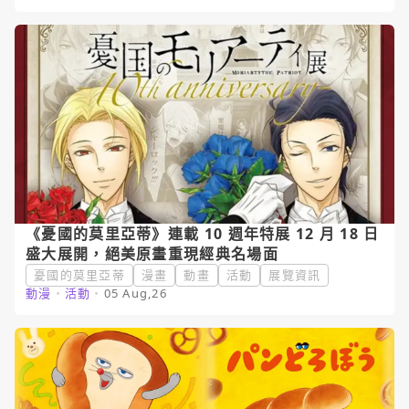
《憂國的莫里亞蒂》連載 10 週年特展 12 月 18 日
盛大展開，絕美原畫重現經典名場面
憂國的莫里亞蒂
漫畫
動畫
活動
展覽資訊
動漫
・
活動
・
05 Aug,26