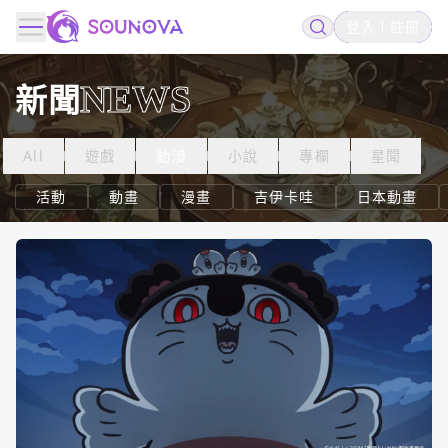
登入
註冊
新聞
NEWS
All
遊戲
動漫
小說
專欄
星聞
活動
動畫
漫畫
吉伊卡哇
日本動畫