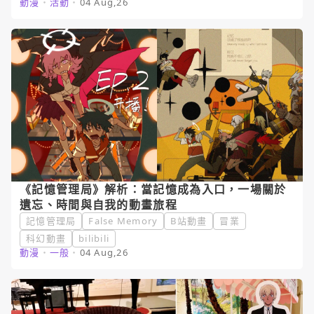
動漫
・
活動
・
04 Aug,26
《記憶管理局》解析：當記憶成為入口，一場關於
遺忘、時間與自我的動畫旅程
記憶管理局
False Memory
B站動畫
冒業
科幻動畫
bilibili
動漫
・
一般
・
04 Aug,26