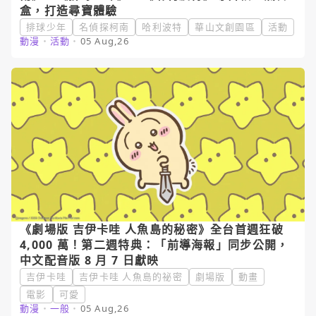
盒，打造尋寶體驗
排球少年
名偵探柯南
哈利波特
華山文創園區
活動
動漫
・
活動
・
05 Aug,26
《劇場版 吉伊卡哇 人魚島的秘密》全台首週狂破
4,000 萬！第二週特典：「前導海報」同步公開，
中文配音版 8 月 7 日獻映
吉伊卡哇
吉伊卡哇 人魚島的祕密
劇場版
動畫
電影
可愛
動漫
・
一般
・
05 Aug,26