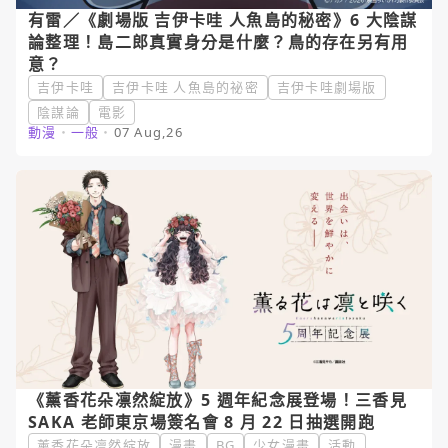
有雷／《劇場版 吉伊卡哇 人魚島的秘密》6 大陰謀
論整理！島二郎真實身分是什麼？鳥的存在另有用
意？
吉伊卡哇
吉伊卡哇 人魚島的祕密
吉伊卡哇劇場版
陰謀論
電影
動漫
・
一般
・
07 Aug,26
《薰香花朵凛然綻放》5 週年紀念展登場！三香見
SAKA 老師東京場簽名會 8 月 22 日抽選開跑
薰香花朵凛然綻放
漫畫
BG
少女漫畫
活動