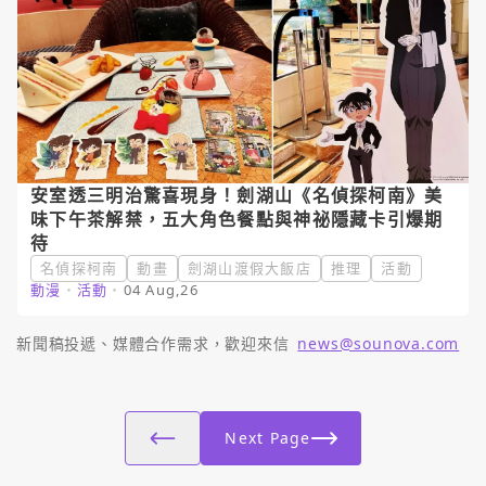
安室透三明治驚喜現身！劍湖山《名偵探柯南》美
味下午茶解禁，五大角色餐點與神祕隱藏卡引爆期
待
名偵探柯南
動畫
劍湖山渡假大飯店
推理
活動
動漫
・
活動
・
04 Aug,26
新聞稿投遞、媒體合作需求，歡迎來信
news@sounova.com
Next Page