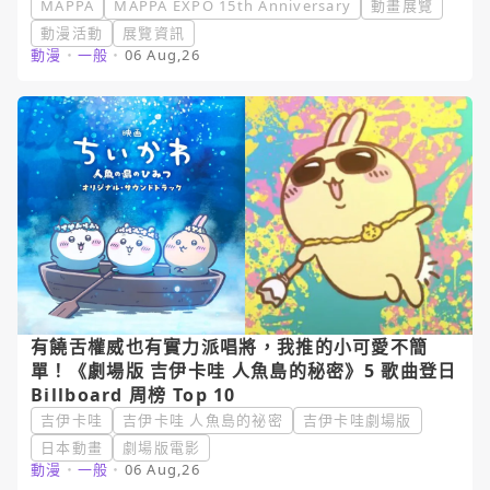
MAPPA
MAPPA EXPO 15th Anniversary
動畫展覽
動漫活動
展覽資訊
動漫
・
一般
・
06 Aug,26
有饒舌權威也有實力派唱將，我推的小可愛不簡
單！《劇場版 吉伊卡哇 人魚島的秘密》5 歌曲登日
Billboard 周榜 Top 10
吉伊卡哇
吉伊卡哇 人魚島的祕密
吉伊卡哇劇場版
日本動畫
劇場版電影
動漫
・
一般
・
06 Aug,26