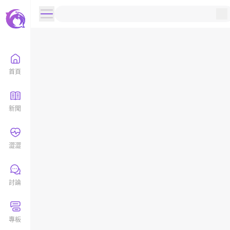
首頁
新聞
澀澀
討論
專板