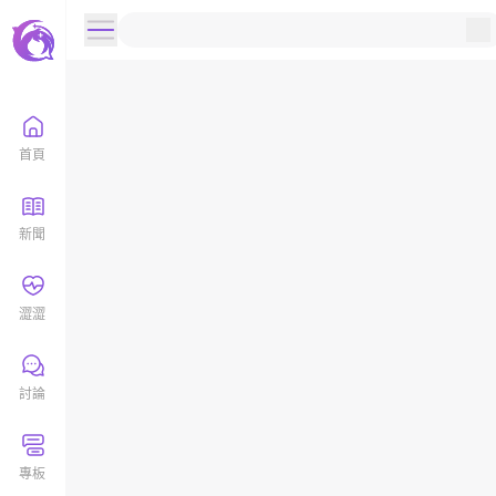
首頁
新聞
澀澀
討論
專板