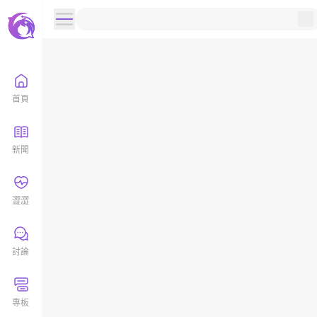
首頁
新聞
澀澀
討論
專板