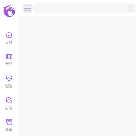
首頁
新聞
澀澀
討論
專板