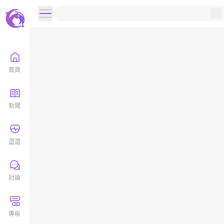
首頁
新聞
澀澀
討論
專板