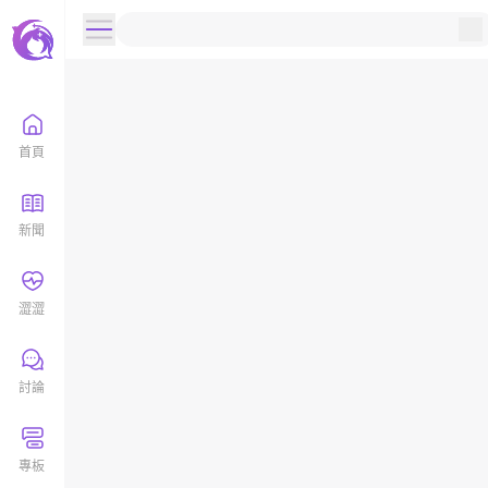
首頁
新聞
澀澀
討論
專板