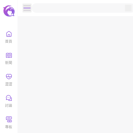
首頁
新聞
澀澀
討論
專板