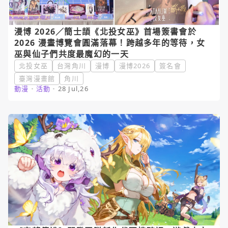
漫博 2026／簡士頡《北投女巫》首場簽書會於
2026 漫畫博覽會圓滿落幕！跨越多年的等待，女
巫與仙子們共度最魔幻的一天
北投女巫
台灣角川
漫博
漫博2026
簽名會
臺灣漫畫館
角川
動漫
・
活動
・
28 Jul,26