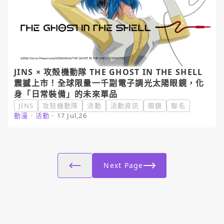
JINS × 攻殻機動隊 THE GHOST IN THE SHELL
震撼上市！全球限量一千副電子調光太陽眼鏡，化
身「日常裝備」的未來單品
JINS
攻殼機動隊
活動
活動資訊
眼鏡
聯名
動漫
・
活動
・
17 Jul,26
Next Page