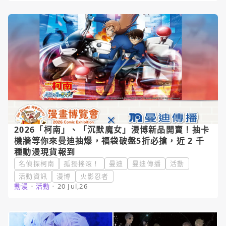
2026「柯南」、「沉默魔女」漫博新品開賣！抽卡
機牆等你來曼迪抽爆，福袋破盤5折必搶，近 2 千
種動漫現貨報到
名偵探柯南
孤獨搖滾！
曼迪
曼迪傳播
活動
活動資訊
漫博
火影忍者
動漫
・
活動
・
20 Jul,26