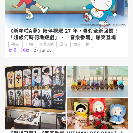
《新哆啦A夢》陪伴觀眾 27 年，暑假全新回歸！
「超級何時何地遊戲」、「音樂番薯」爆笑登場
動畫
卡通
哆啦A夢
暑假
童年回憶
動漫
・
活動
・
27 Jul,26