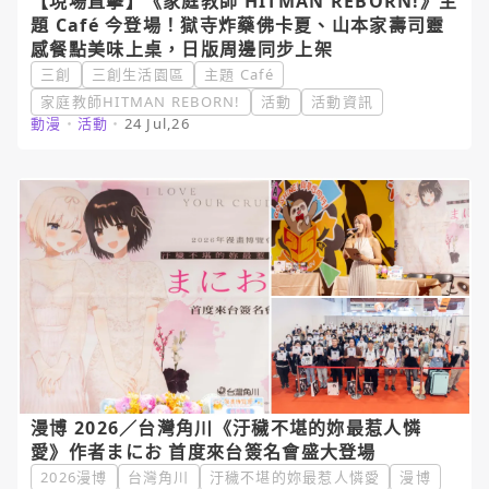
【現場直擊】《家庭教師 HITMAN REBORN!》主
題 Café 今登場！獄寺炸藥佛卡夏、山本家壽司靈
感餐點美味上桌，日版周邊同步上架
三創
三創生活園區
主題 Café
家庭教師HITMAN REBORN!
活動
活動資訊
動漫
・
活動
・
24 Jul,26
漫博 2026／台灣角川《汙穢不堪的妳最惹人憐
愛》作者まにお 首度來台簽名會盛大登場
2026漫博
台灣角川
汙穢不堪的妳最惹人憐愛
漫博