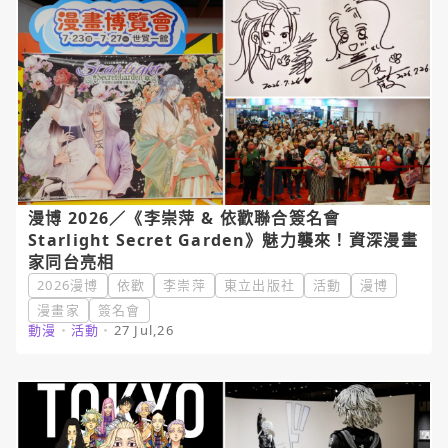
漫博 2026／《李崇萍 & 依歡聯合簽名會
Starlight Secret Garden》魅力襲來！資深漫畫
家同台亮相
2026漫博
依歡
李崇萍
東立出版社
活動
漫博
漫畫家
簽名會
動漫
・
活動
・
27 Jul,26