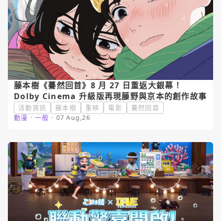
藤本樹《驀然回首》8 月 27 日重返大銀幕！
Dolby Cinema 升級版再現藤野與京本的創作故事
活動資訊
藤本樹
重映
電影
驀然回首
動漫
・
一般
・
07 Aug,26