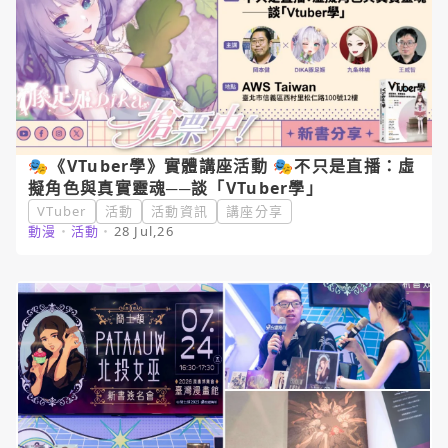
🎭《VTuber學》實體講座活動 🎭不只是直播：虛
擬角色與真實靈魂──談「VTuber學」
VTuber
活動
活動資訊
講座分享
動漫
・
活動
・
28 Jul,26