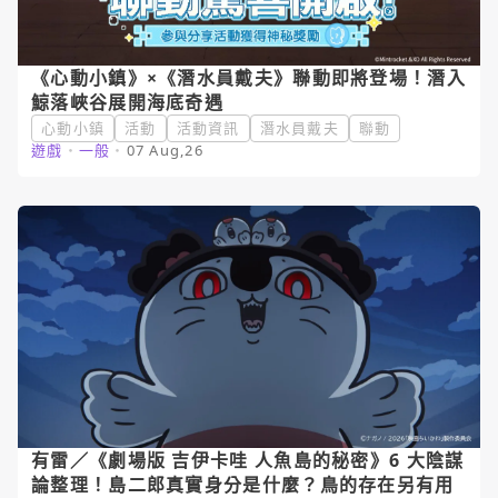
《心動小鎮》×《潛水員戴夫》聯動即將登場！潛入
鯨落峽谷展開海底奇遇
心動小鎮
活動
活動資訊
潛水員戴夫
聯動
遊戲
・
一般
・
07 Aug,26
有雷／《劇場版 吉伊卡哇 人魚島的秘密》6 大陰謀
論整理！島二郎真實身分是什麼？鳥的存在另有用