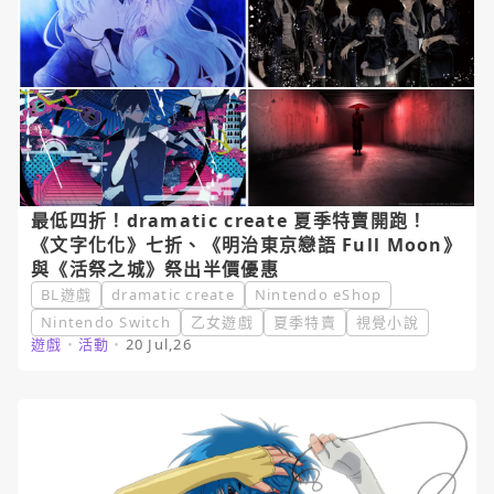
最低四折！dramatic create 夏季特賣開跑！
《文字化化》七折、《明治東京戀語 Full Moon》
與《活祭之城》祭出半價優惠
BL遊戲
dramatic create
Nintendo eShop
Nintendo Switch
乙女遊戲
夏季特賣
視覺小說
遊戲
・
活動
・
20 Jul,26