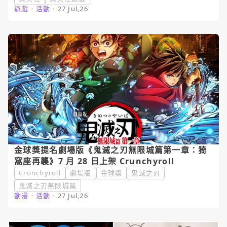
遊戲
・
活動
・
27 Jul,26
金球獎提名劇場版《鬼滅之刃無限城篇第一章：猗
窩座再襲》7 月 28 日上架 Crunchyroll
Crunchyroll
劇場版
金球獎
鬼滅之刃
鬼滅之刃無限城篇
動漫
・
活動
・
27 Jul,26