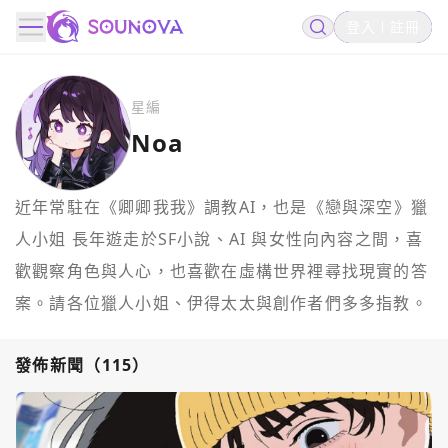
登入
註冊
星編
Noa
近年常駐在《卿卿我我》調教AI，也是《戀與深空》獵
人小姐 長年遊走於SF小說、AI 與女性向內容之間，喜
歡觀察角色與人心，也喜歡在虛構世界裡尋找現實的答
案。請各位獵人小姐、伊得太太與創作者們多多指教。
發佈新聞
（
115
）