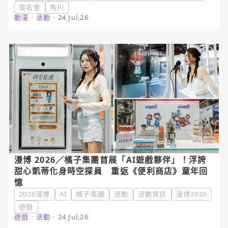
簽名會
角川
動漫
・
活動
・
24 Jul,26
漫博 2026／橘子集團首展「AI遊戲夥伴」！浮誇
甜心凱蒂化身時空探員 重返《便利商店》童年回
憶
2026漫博
AI
橘子集團
活動
活動資訊
漫博2026
遊戲
遊戲
・
活動
・
24 Jul,26