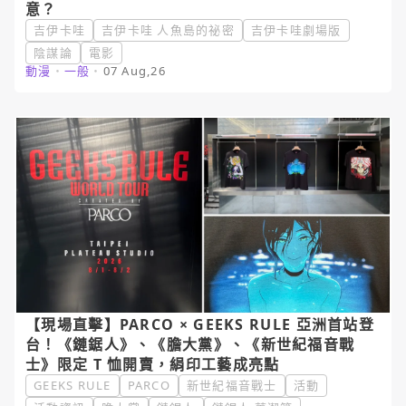
意？
吉伊卡哇
吉伊卡哇 人魚島的祕密
吉伊卡哇劇場版
陰謀論
電影
動漫
・
一般
・
07 Aug,26
【現場直擊】PARCO × GEEKS RULE 亞洲首站登
台！《鏈鋸人》、《膽大黨》、《新世紀福音戰
士》限定 T 恤開賣，絹印工藝成亮點
GEEKS RULE
PARCO
新世紀福音戰士
活動