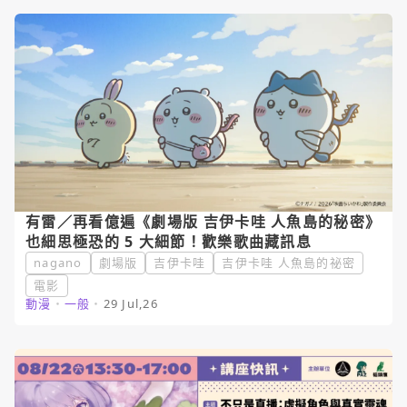
有雷／再看億遍《劇場版 吉伊卡哇 人魚島的秘密》
也細思極恐的 5 大細節！歡樂歌曲藏訊息
nagano
劇場版
吉伊卡哇
吉伊卡哇 人魚島的祕密
電影
動漫
・
一般
・
29 Jul,26