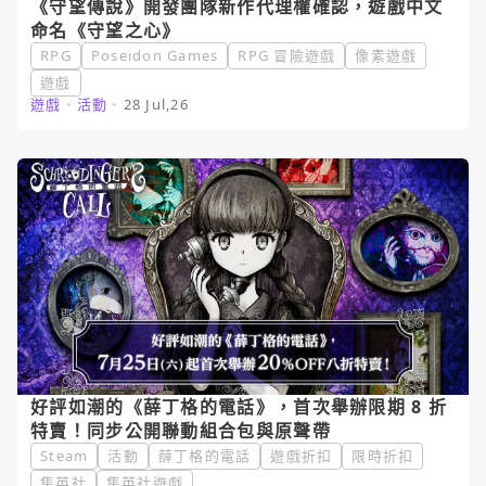
《守望傳說》開發團隊新作代理權確認，遊戲中文
命名《守望之心》
RPG
Poseidon Games
RPG 冒險遊戲
像素遊戲
遊戲
遊戲
・
活動
・
28 Jul,26
好評如潮的《薛丁格的電話》，首次舉辦限期 8 折
特賣！同步公開聯動組合包與原聲帶
Steam
活動
薛丁格的電話
遊戲折扣
限時折扣
集英社
集英社遊戲