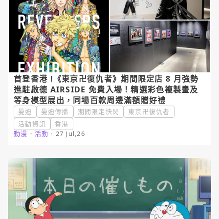
首登香港 !《東京卍復仇者》期間限定店 8 月強勢
進駐啟德 AIRSIDE 免費入場！精選彩色複製畫及
等身模型展出，同場百款周邊滿額贈好禮
曼迪
曼迪傳播
期間限定快閃
東京卍復仇者
活動資訊
香港
動漫
・
活動
・
27 Jul,26