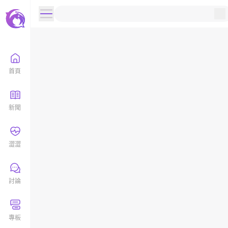
首頁
新聞
澀澀
討論
專板