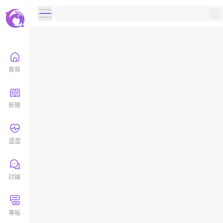
首頁
新聞
澀澀
討論
專板