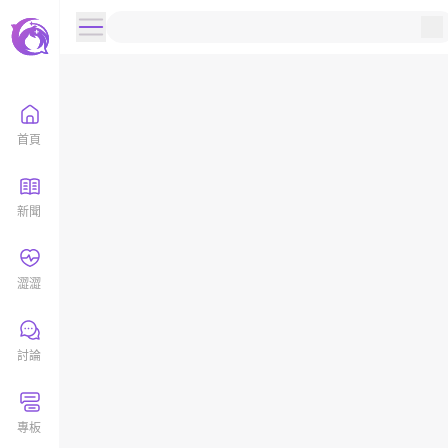
首頁
新聞
澀澀
討論
專板