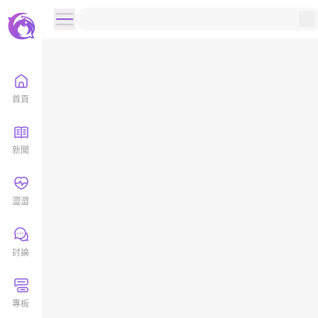
首頁
新聞
澀澀
討論
專板