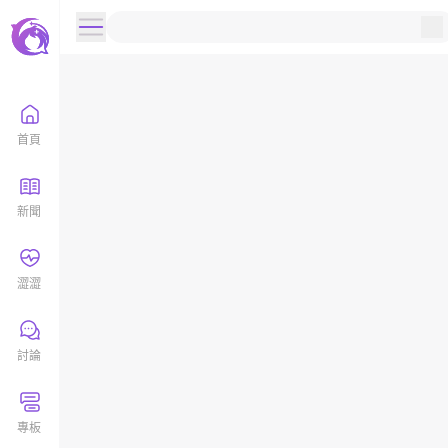
首頁
新聞
澀澀
討論
專板