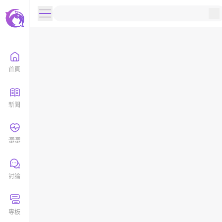
首頁
新聞
澀澀
討論
專板