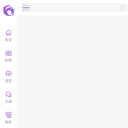
首頁
新聞
澀澀
討論
專板