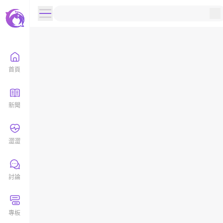
首頁
新聞
澀澀
討論
專板