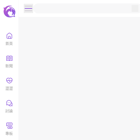
首頁
新聞
澀澀
討論
專板