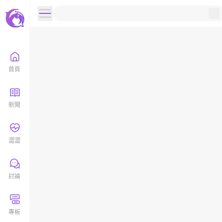
首頁
新聞
澀澀
討論
專板