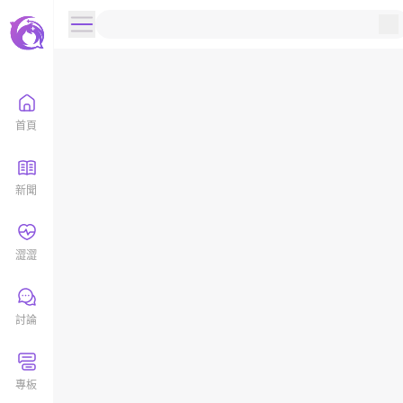
首頁
新聞
澀澀
討論
專板