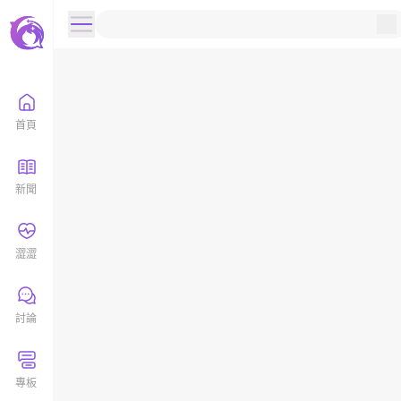
首頁
新聞
澀澀
討論
專板