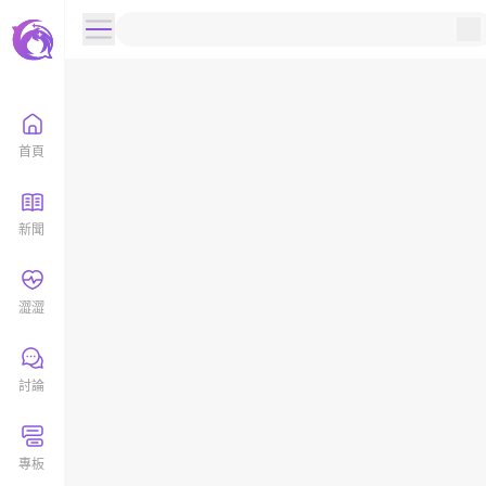
首頁
新聞
澀澀
討論
專板