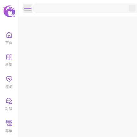
首頁
新聞
澀澀
討論
專板