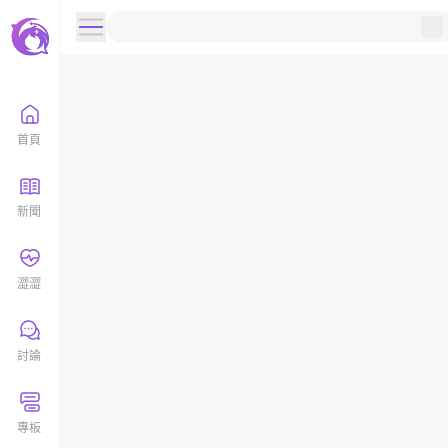
首頁
新聞
澀澀
討論
專板