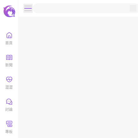
首頁
新聞
澀澀
討論
專板