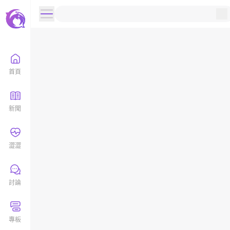
首頁
新聞
澀澀
討論
專板