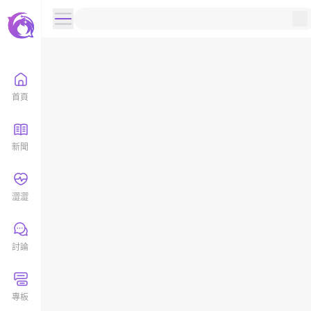
首頁
新聞
澀澀
討論
專板