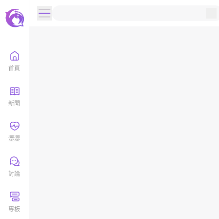
首頁
新聞
澀澀
討論
專板